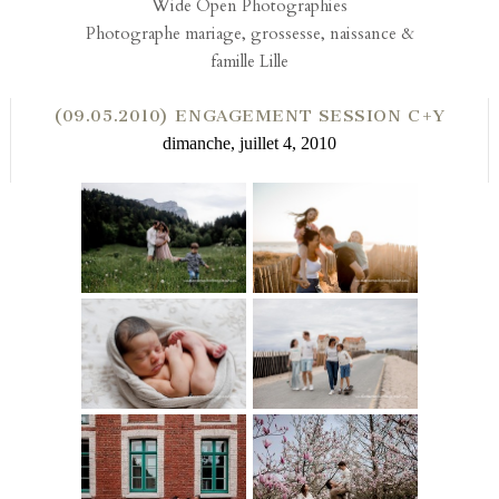
Wide Open Photographies
Photographe mariage, grossesse, naissance &
famille Lille
(09.05.2010) ENGAGEMENT SESSION C+Y
dimanche, juillet 4, 2010
PHOTOGRAPHE
PHOTOGRAPHE
FEMME
FAMILLE LES
ENCEINTE
SABLES
GRENOBLE
D’OLONNE
VENDÉE
Read More...
PHOTOGRAPHE
PHOTOGRAPHE
Read More...
NAISSANCE
FAMILLE
CROIX
BISCAROSSE
PLAGE
Read More...
Read More...
PHOTOGRAPHE
SÉANCE PHOTO
FAMILLE
DANS LES
BÉTHUNE
MAGNOLIAS