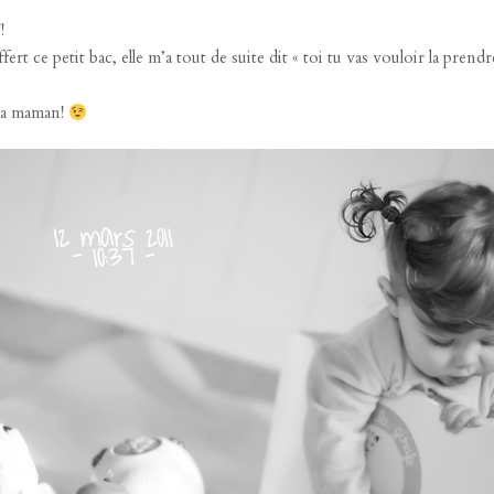
!
t ce petit bac, elle m’a tout de suite dit « toi tu vas vouloir la pren
ma maman!