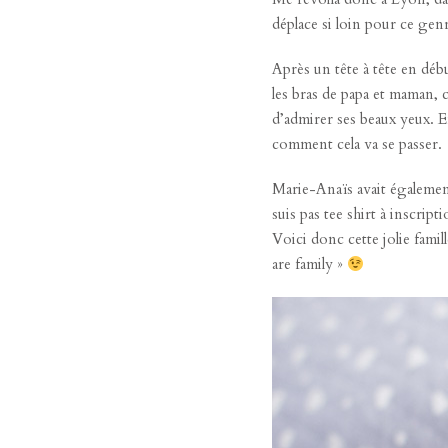
déplace si loin pour ce gen
Après un tête à tête en déb
les bras de papa et maman, c
d’admirer ses beaux yeux. E
comment cela va se passer.
Marie-Anaïs avait également 
suis pas tee shirt à inscript
Voici donc cette jolie famil
are family »