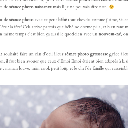
re de
séance photo naissance
mais là je ne pouvais dire non.
ut de
séance photo
avec ce petit
bébé
tout chevelu comme j’aime, Gusta
’était la fête! Cela arrive parfois que bébé ne dorme plus, et bien tant 
n même temps c’est bien ça aussi le quotidien avec un
nouveau-né
, on
souhaité faire un clin d’oeil à leur
séance photo grossesse
grâce à le
ion, il faut bien avouer que ceux
d’Emoi Emoi
étaient bien adaptés à la 
le : maman louve, mini cool, petit loup et le chef de famille qui rassem