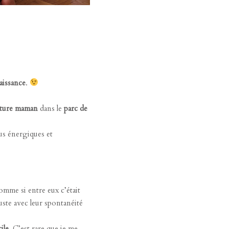
aissance
.
uture maman
dans le
parc de
lus énergiques et
comme si entre eux c’était
uste avec leur spontanéité
ile
. C’est rare que je me