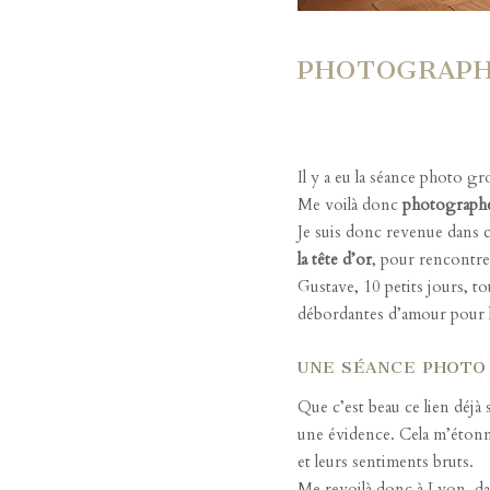
PHOTOGRAPH
Il y a eu
la séance photo gr
Me voilà donc
photograph
Je suis donc revenue dans c
la tête d’or
, pour rencontre
Gustave, 10 petits jours, to
débordantes d’amour pour lu
UNE SÉANCE PHOTO 
Que c’est beau ce lien déjà 
une évidence. Cela m’étonne
et leurs sentiments bruts.
Me revoilà donc à Lyon, da