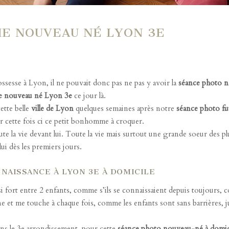
E NOUVEAU NÉ LYON 3E
ossesse à Lyon
, il ne pouvait donc pas ne pas y avoir la
séance photo n
e nouveau né Lyon 3e
ce jour là.
ette belle
ville de Lyon
quelques semaines après notre
séance photo f
r cette fois ci ce petit bonhomme à croquer.
ute la vie devant lui. Toute la vie mais surtout une grande soeur des p
i dès les premiers jours.
NAISSANCE À LYON 3E À DOMICILE
si fort entre 2 enfants, comme s’ils se connaissaient depuis toujours, 
 et me touche à chaque fois, comme les enfants sont sans barrières, j
ns le 3e arrondissement, pour cette
séance photo nouveau-né à domic