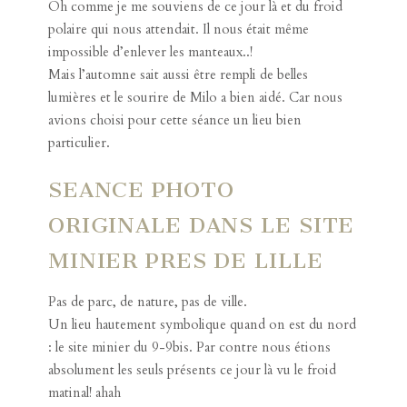
Après
la séance photo dans les pommiers
l’année
précédente, Aurélie m’avait programmé la séance
famille encore plus tard dans l’année. Nous étions
désormais en novembre et l’automne bien entamé!
Oh comme je me souviens de ce jour là et du froid
polaire qui nous attendait. Il nous était même
impossible d’enlever les manteaux..!
Mais l’automne sait aussi être rempli de belles
lumières et le sourire de Milo a bien aidé. Car nous
avions choisi pour cette séance un lieu bien
particulier.
SEANCE PHOTO
ORIGINALE DANS LE SITE
MINIER PRES DE LILLE
Pas de parc, de nature, pas de ville.