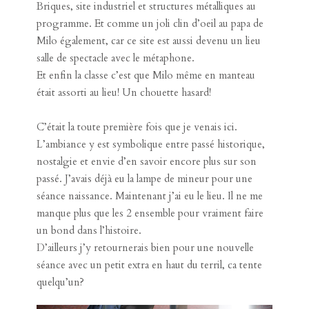
Un lieu hautement symbolique quand on est du nord
: le site minier du 9-9bis. Par contre nous étions
absolument les seuls présents ce jour là vu le froid
matinal! ahah
Briques, site industriel et structures métalliques au
programme. Et comme un joli clin d’oeil au papa de
Milo également, car ce site est aussi devenu un lieu
salle de spectacle avec le
métaphone
.
Et enfin la classe c’est que Milo même en manteau
était assorti au lieu! Un chouette hasard!
C’était la toute première fois que je venais ici.
L’ambiance y est symbolique entre passé historique,
nostalgie et envie d’en savoir encore plus sur son
passé. J’avais déjà eu la lampe de mineur pour une
séance naissance. Maintenant j’ai eu le lieu. Il ne me
manque plus que les 2 ensemble pour vraiment faire